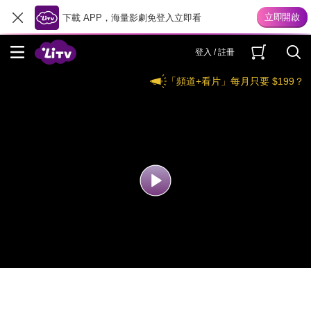
下載 APP，海量影劇免登入立即看
登入 / 註冊
「頻道+看片」每月只要 $199？