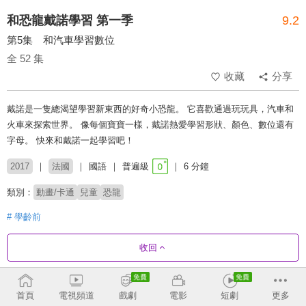
和恐龍戴諾學習 第一季
9.2
第5集 和汽車學習數位
全 52 集
收藏
分享
戴諾是一隻總渴望學習新東西的好奇小恐龍。 它喜歡通過玩玩具，汽車和
火車來探索世界。 像每個寶寶一樣，戴諾熱愛學習形狀、顏色、數位還有
字母。 快來和戴諾一起學習吧！
2017
法國
國語
普遍級
6 分鐘
類別：
動畫/卡通
兒童
恐龍
# 學齡前
收回
劇集列表
正序
首頁
電視頻道
戲劇
電影
短劇
更多