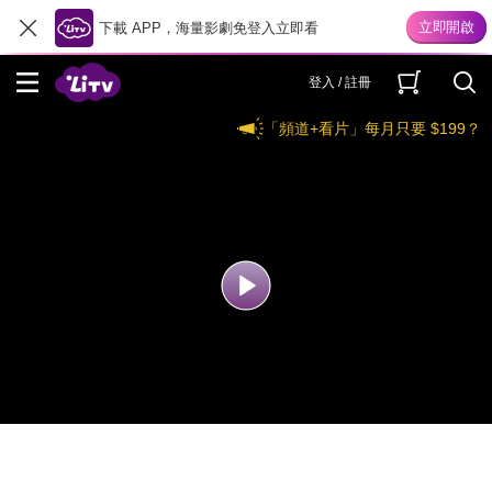
下載 APP，海量影劇免登入立即看
登入 / 註冊
「頻道+看片」每月只要 $199？