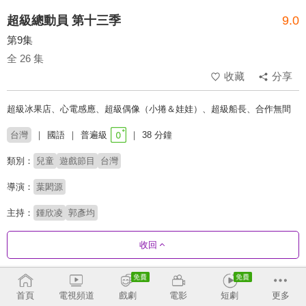
超級總動員 第十三季
9.0
第9集
全 26 集
收藏
分享
超級冰果店、心電感應、超級偶像（小捲＆娃娃）、超級船長、合作無間
台灣
國語
普遍級
38 分鐘
類別：
兒童
遊戲節目
台灣
導演：
葉閎源
主持：
鍾欣凌
郭彥均
收回
劇集列表
正序
收合
首頁
電視頻道
戲劇
電影
短劇
更多