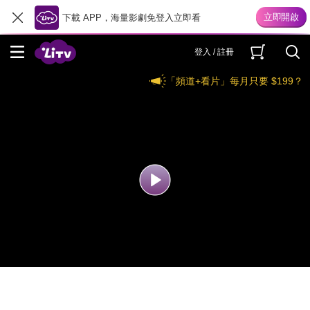
下載 APP，海量影劇免登入立即看
登入 / 註冊
「頻道+看片」每月只要 $199？