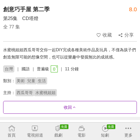
創意巧手屋 第二季
8.0
第25集 CD塔燈
全 77 集
收藏
分享
水蜜桃姐姐西瓜哥哥交你一起DIY完成各種美術作品及玩具，不僅為孩子們
創造無限可能的想像空間，也可以從樂趣中發掘無比的成就感。
台灣
國語
普遍級
11 分鐘
類別：
美術
兒童
生活
主持：
西瓜哥哥
水蜜桃姐姐
收回
劇集列表
正序
首頁
電視頻道
戲劇
電影
短劇
更多
第1季
第2季