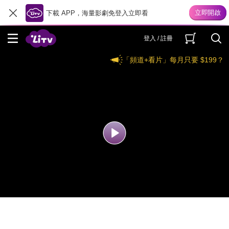
下載 APP，海量影劇免登入立即看
登入 / 註冊
「頻道+看片」每月只要 $199？