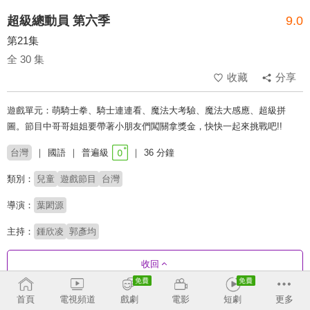
超級總動員 第六季
9.0
第21集
全 30 集
收藏
分享
遊戲單元：萌騎士拳、騎士連連看、魔法大考驗、魔法大感應、超級拼
圖。節目中哥哥姐姐要帶著小朋友們闖關拿獎金，快快一起來挑戰吧!!
台灣
國語
普遍級
36 分鐘
類別：
兒童
遊戲節目
台灣
導演：
葉閎源
主持：
鍾欣凌
郭彥均
收回
首頁
電視頻道
戲劇
電影
短劇
更多
劇集列表
正序
收合