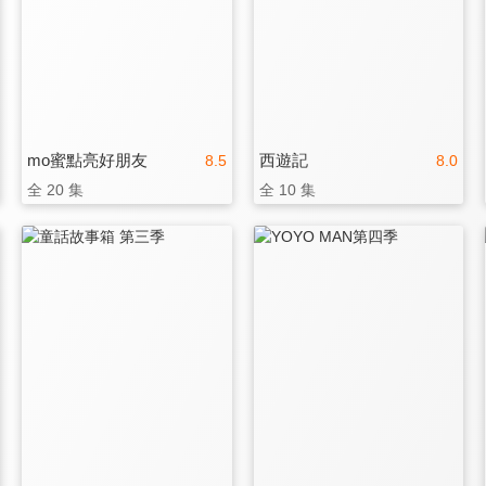
mo蜜點亮好朋友
西遊記
8.5
8.0
全 20 集
全 10 集