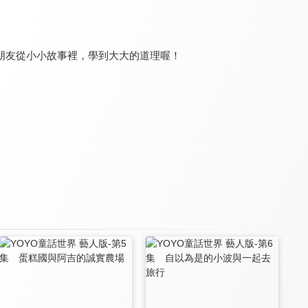
朋友從小小故事裡，學到大大的道理喔！
momo日記
童話故事箱 第三季
YOYO MAN第四季
8.4
7.5
7.7
全 13 集
全 24 集
全 13 集
懶懶與可可
神仙寶貝救援隊
小兒子 第四季
8.0
8.5
8.6
全 16 集
全 8 集
全 30 集