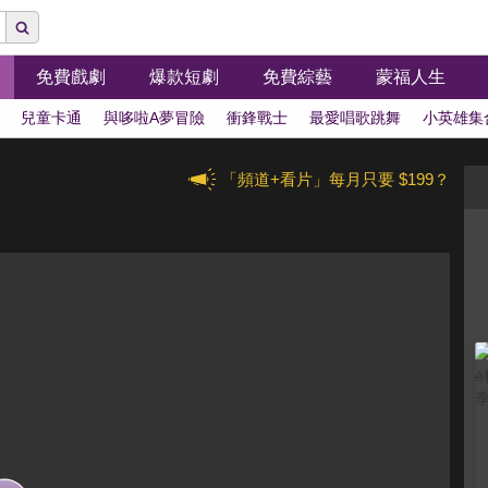
免費戲劇
爆款短劇
免費綜藝
蒙福人生
兒童卡通
與哆啦A夢冒險
衝鋒戰士
最愛唱歌跳舞
小英雄集
「頻道+看片」每月只要 $199？