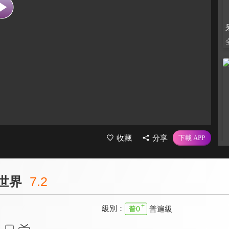
收藏
分享
世界
7.2
級別：
普遍級