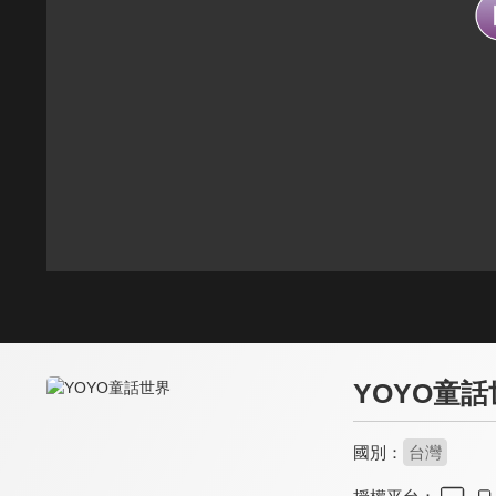
YOYO童話
國別：
台灣