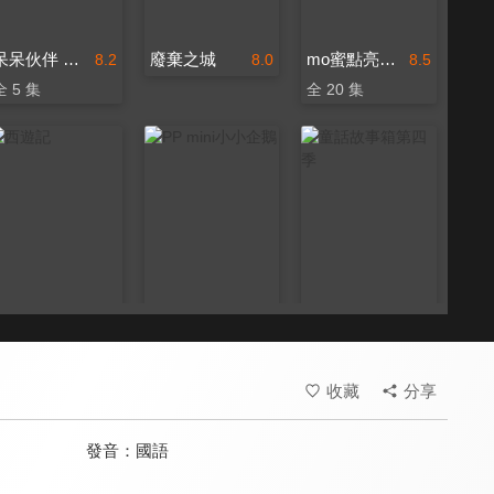
呆呆伙伴 台灣味ê料理救援隊 第二季
廢棄之城
mo蜜點亮好朋友
8.2
8.0
8.5
全 5 集
全 20 集
西遊記
PP mini小小企鵝
童話故事箱第四季
8.0
8.5
7.5
全 10 集
全 16 集
更新至第 36 集
收藏
分享
發音：
國語