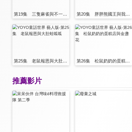
第19集 三隻麻雀與不一樣的禮物
第20集 胖胖熊國王與我是大畫家
第25集 老鼠報恩與大肚蛙呱呱
第26集 松鼠奶奶的蛋糕店與金盞花
推薦影片