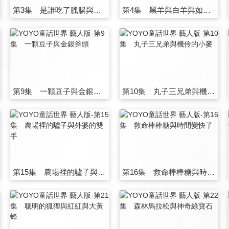
第3集 是誰吃了臘腸與小比幫幫忙
第4集 黑羊與白羊與如果妹妹不見了
第9集 一顆豆子與金銀斧頭
第10集 丸子三兄弟與機伶的小麥
第15集 農場裡的驢子與外婆的雙手
第16集 救命棒棒糖與時間變快了