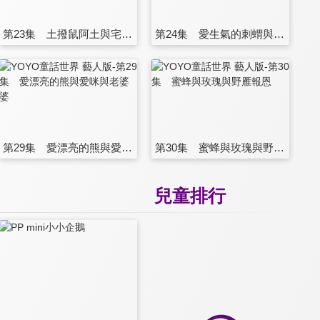
第23集 土撥鼠阿土與宅男阿偉
第24集 愛生氣的刺蝟與媽媽的好味道
第29集 愛漂亮的熊與愛咪與老婆婆
第30集 蜜蜂與玫瑰與野雁報恩
兒童排行