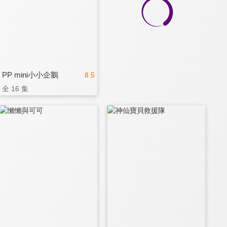
PP mini小小企鵝
8.5
全 16 集