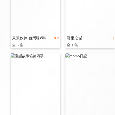
呆呆伙伴 台灣味ê料理救援隊 第二季
廢棄之城
8.2
8.0
全 5 集
全 1 集