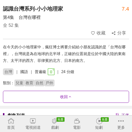
認識台灣系列-小小地理家
7.4
第4集 台灣在哪裡
全 52 集
收藏
分享
在今天的小小地理家中，瘋狂博士將要介紹給小朋友認識的是「台灣在哪
裡」，台灣就是為在地球的北半球，正確的位置就是位於中國大陸的東南
方、太平洋的西方、菲律賓的北方、日本的南方。
台灣
國語
普遍級
24 分鐘
類別：
兒童
教育
自然
戶外
收回
劇集列表
正序
1 - 45
46 - 52
首頁
電視頻道
戲劇
電影
短劇
更多