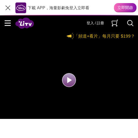
下載 APP，海量影劇免登入立即看
登入 / 註冊
「頻道+看片」每月只要 $199？