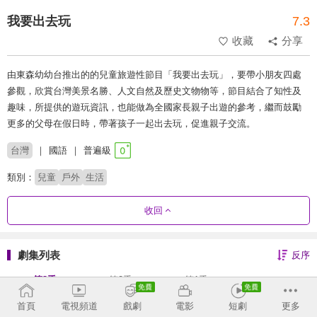
我要出去玩
7.3
收藏
分享
由東森幼幼台推出的的兒童旅遊性節目「我要出去玩」，要帶小朋友四處
參觀，欣賞台灣美景名勝、人文自然及歷史文物物等，節目結合了知性及
趣味，所提供的遊玩資訊，也能做為全國家長親子出遊的參考，繼而鼓勵
更多的父母在假日時，帶著孩子一起出去玩，促進親子交流。
台灣
國語
普遍級
類別：
兒童
戶外
生活
收回
劇集列表
反序
第3季
第2季
第1季
更新至 13 集
首頁
電視頻道
戲劇
電影
短劇
更多