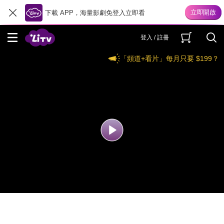
下載 APP，海量影劇免登入立即看
登入 / 註冊
「頻道+看片」每月只要 $199？