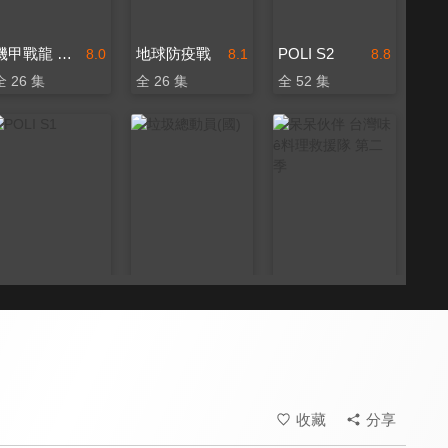
機甲戰龍 第一季
地球防疫戰
POLI S2
8.0
8.1
8.8
全 26 集
全 26 集
全 52 集
POLI S1
垃圾總動員(國)
呆呆伙伴 台灣味ê料理救援隊 第二季
8.8
7.7
8.2
全 52 集
全 5 集
收藏
分享