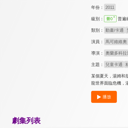
年份：
2011
級別：
普遍
類別：
動畫/卡通
演員：
馬可維維奧
導演：
奧蘭多科拉
主題：
兒童卡通
某個夏天，湯姆和
龍世界面臨危機，
播放
劇集列表