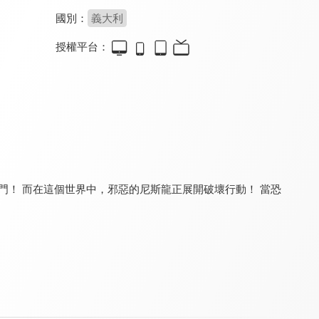
國別：
義大利
授權平台：
蠟筆小新-風起雲湧！猛烈！大人帝國的反擊！
蠟筆小新-呼風喚雨！壯觀！戰國大會戰！
疾速戰卡隊 第二季
9.2
9.2
8.8
全 26 集
門！ 而在這個世界中，邪惡的尼斯龍正展開破壞行動！ 當恐
蠟筆小新-雲黑齋的野心
蠟筆小新-動感超人VS高衩魔王
迷你特攻隊：超級戰警
8.0
8.0
8.8
全 26 集