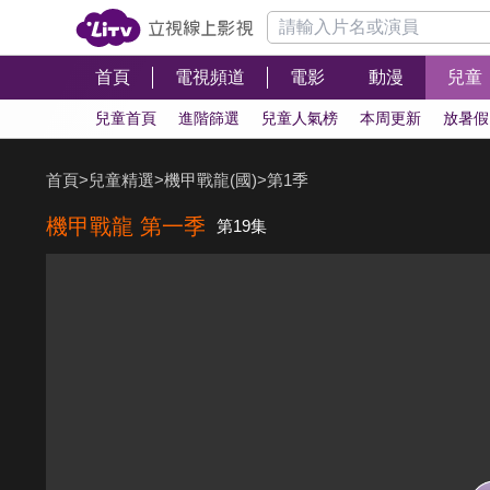
首頁
電視頻道
電影
動漫
兒童
兒童首頁
進階篩選
兒童人氣榜
本周更新
放暑假
首頁
>
兒童精選
>
機甲戰龍(國)
>
第1季
機甲戰龍 第一季
第19集