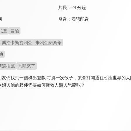
片長：
24 分鐘
發音：
國語配音
級
兒童
冒險
喬治卡斯提利亞
朱利亞諾桑蒂
迪
精選推薦
恐龍來了
朋友們找到一個棋盤遊戲 每擲一次骰子，就會打開通往恐龍世界的大
湯姆與他的夥伴們要如何拯救人類與恐龍呢？