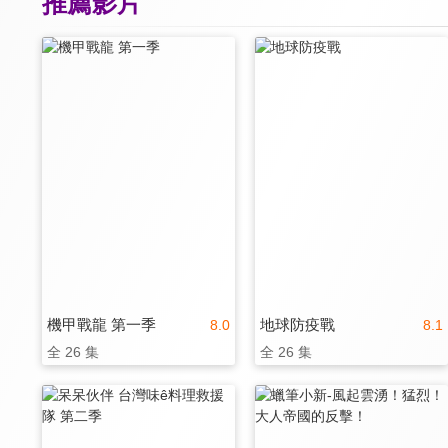
推薦影片
機甲戰龍 第一季
地球防疫戰
8.0
8.1
全 26 集
全 26 集