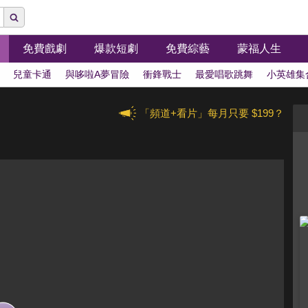
免費戲劇
爆款短劇
免費綜藝
蒙福人生
兒童卡通
與哆啦A夢冒險
衝鋒戰士
最愛唱歌跳舞
小英雄集
「頻道+看片」每月只要 $199？