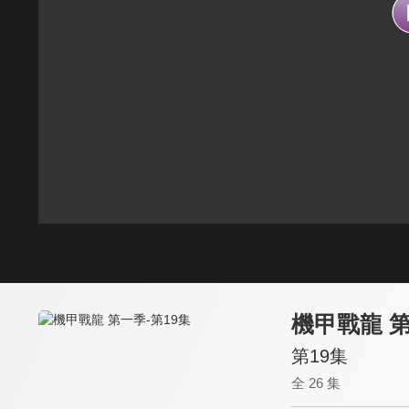
機甲戰龍 
第19集
全 26 集