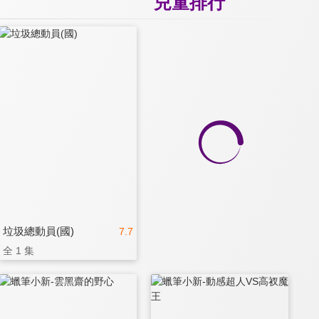
兒童排行
垃圾總動員(國)
7.7
全 1 集