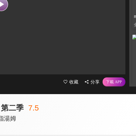
收藏
分享
 第二季
7.5
指湯姆