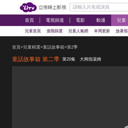
首頁
電視頻道
電影
動漫
兒童
兒童首頁
進階篩選
兒童人氣榜
本周更新
放暑假
首頁
>
兒童精選
>
童話故事箱
>
第2季
童話故事箱 第二季
第20集 大拇指湯姆