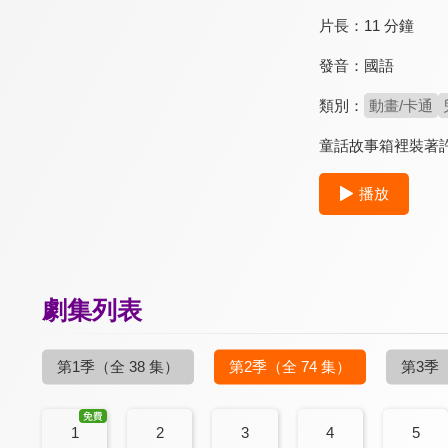
片長：
11 分鐘
發音：
國語
類別：
動畫/卡通
童話故事箱裡裝著
播放
劇集列表
第1季
（全 38 集）
第2季
（全 74 集）
第3季
1
2
3
4
5