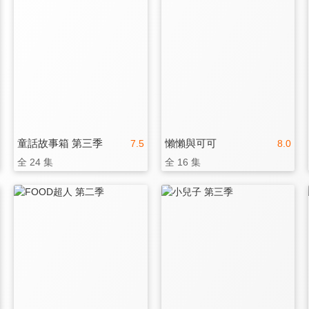
童話故事箱 第三季
懶懶與可可
7.5
8.0
全 24 集
全 16 集