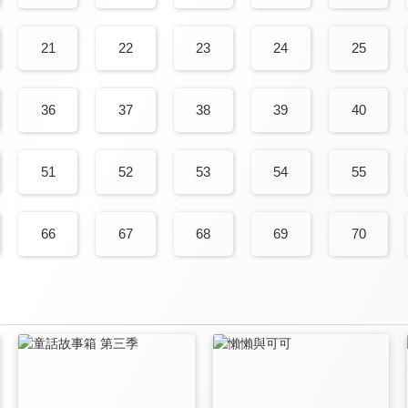
21
22
23
24
25
36
37
38
39
40
51
52
53
54
55
66
67
68
69
70