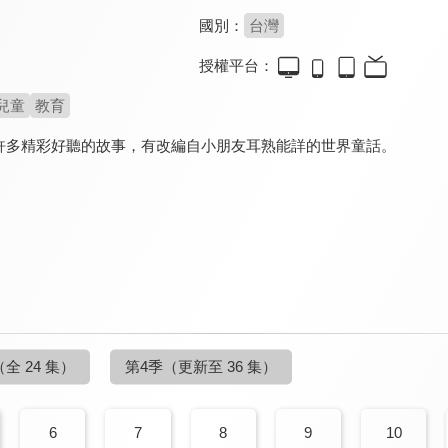
國別：
台灣
授權平台：
兒童
教育
許多精彩好聽的故事，有改編自小朋友耳熟能詳的世界童話。
（全 24 集）
第4季
（更新至 36 集）
6
7
8
9
10