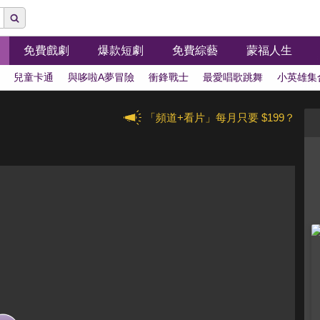
免費戲劇
爆款短劇
免費綜藝
蒙福人生
兒童卡通
與哆啦A夢冒險
衝鋒戰士
最愛唱歌跳舞
小英雄集
「頻道+看片」每月只要 $199？