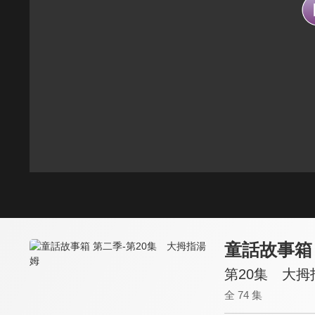
童話故事箱
第20集 大拇
全 74 集