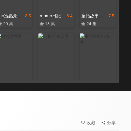
mo蜜點亮好朋友
momo日記
童話故事箱 第三季
8.5
8.4
7.5
全 20 集
全 13 集
全 24 集
懶懶與可可
小兒子 第四季
童話故事箱 第一季
8.0
8.6
7.5
全 16 集
全 30 集
全 38 集
收藏
分享