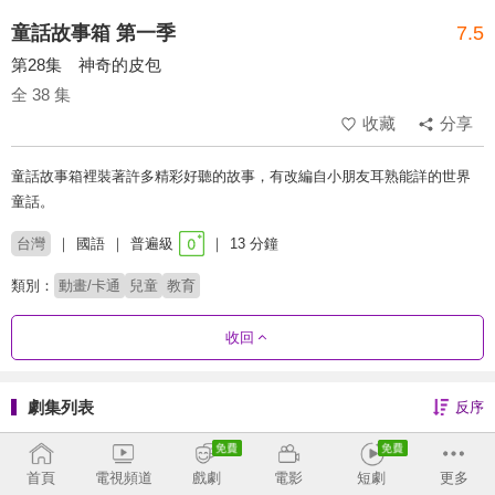
童話故事箱 第一季
7.5
第28集 神奇的皮包
全 38 集
收藏
分享
童話故事箱裡裝著許多精彩好聽的故事，有改編自小朋友耳熟能詳的世界
童話。
台灣
國語
普遍級
13 分鐘
類別：
動畫/卡通
兒童
教育
收回
劇集列表
反序
第4季
第3季
第2季
第1季
首頁
電視頻道
戲劇
電影
短劇
更多
全 38 集