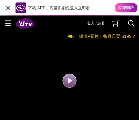
下載 APP，海量影劇免登入立即看
登入 / 註冊
「頻道+看片」每月只要 $199？