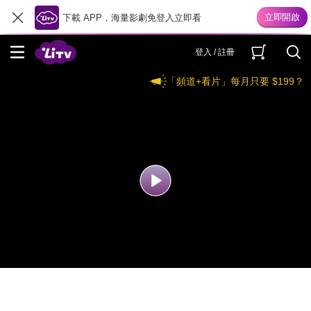
下載 APP，海量影劇免登入立即看
登入 / 註冊
「頻道+看片」每月只要 $199？