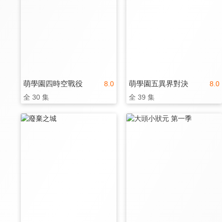
萌學園四時空戰役
萌學園五異界對決
8.0
8.0
全 30 集
全 39 集