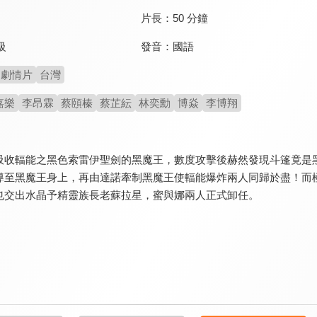
片長：
50 分鐘
發音：
國語
級
劇情片
台灣
嘉樂
李昂霖
蔡頤榛
蔡芷紜
林奕勳
博焱
李博翔
吸收輻能之黑色索雷伊聖劍的黑魔王，數度攻擊後赫然發現斗篷竟是
導至黑魔王身上，再由達諾牽制黑魔王使輻能爆炸兩人同歸於盡！而
也交出水晶予精靈族長老蘇拉星，蜜與娜兩人正式卸任。