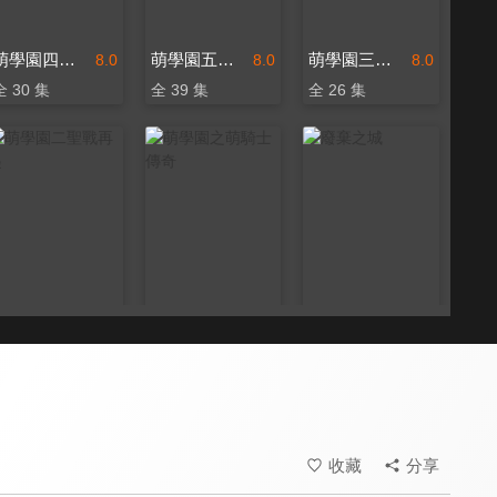
萌學園四時空戰役
萌學園五異界對決
萌學園三魔法號令
8.0
8.0
8.0
全 30 集
全 39 集
全 26 集
萌學園二聖戰再起
萌學園之萌騎士傳奇
廢棄之城
8.0
8.0
8.0
全 13 集
全 13 集
收藏
分享