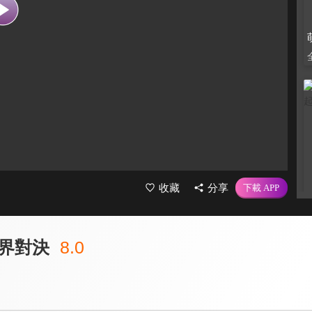
收藏
分享
界對決
8.0