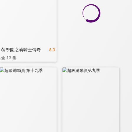
萌學園之萌騎士傳奇
8.0
全 13 集