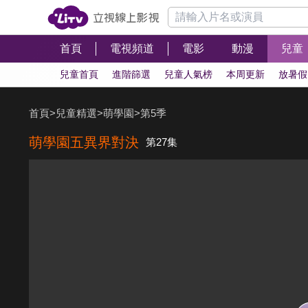
首頁
電視頻道
電影
動漫
兒童
兒童首頁
進階篩選
兒童人氣榜
本周更新
放暑假
首頁
>
兒童精選
>
萌學園
>
第5季
萌學園五異界對決
第27集