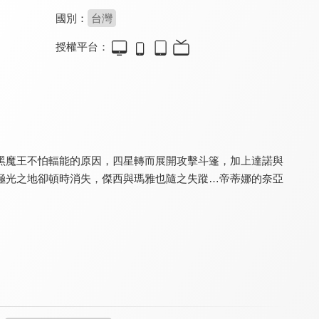
國別：
台灣
授權平台：
大頭小狀元 第一季
超級總動員 第二季
超級總動員 第二十季
7.2
9.0
9.0
全 14 集
全 13 集
全 40 集
黑魔王不怕輻能的原因，四星轉而展開攻擊斗篷，加上達諾與
極光之地卻頓時消失，傑西與瑪雅也隨之失蹤…帝蒂娜的奈亞
超級總動員 第十九季
超級總動員第九季
大頭小狀元 第三季
9.0
9.0
7.2
全 40 集
全 52 集
全 14 集