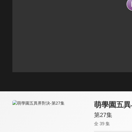
萌學園五異
第27集
全 39 集