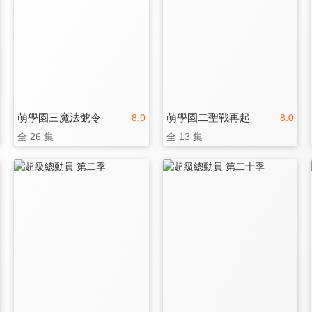
萌學園三魔法號令
萌學園二聖戰再起
8.0
8.0
全 26 集
全 13 集