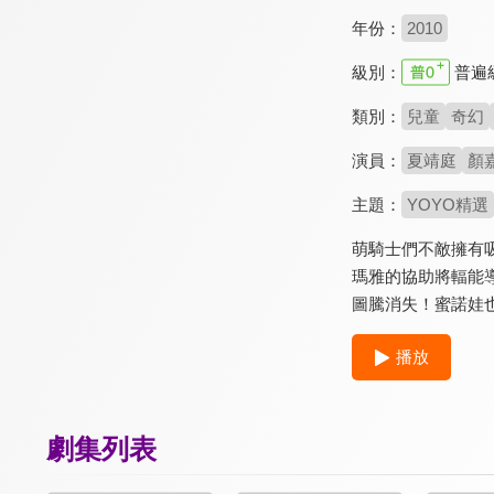
年份：
2010
級別：
普遍
類別：
兒童
奇幻
演員：
夏靖庭
顏
主題：
YOYO精選
萌騎士們不敵擁有
瑪雅的協助將輻能
圖騰消失！蜜諾娃
播放
劇集列表