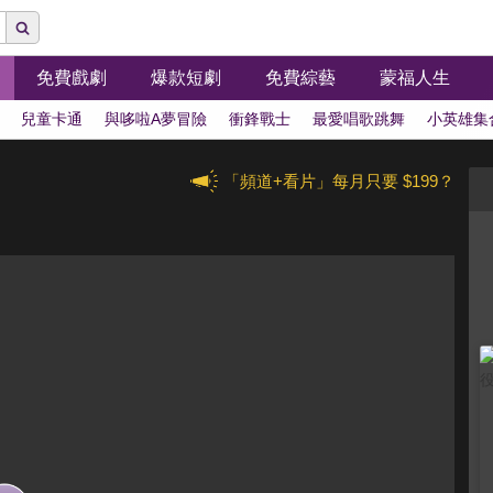
免費戲劇
爆款短劇
免費綜藝
蒙福人生
兒童卡通
與哆啦A夢冒險
衝鋒戰士
最愛唱歌跳舞
小英雄集
「頻道+看片」每月只要 $199？