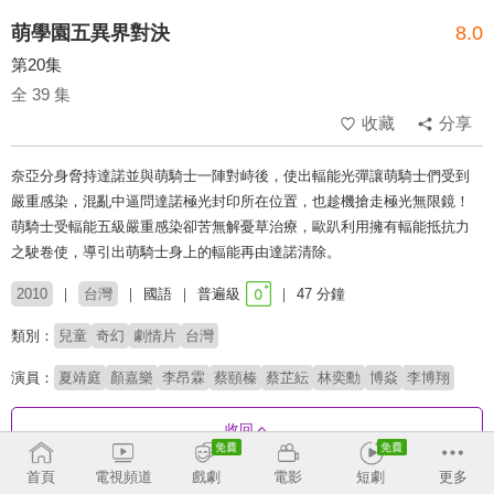
萌學園五異界對決
8.0
第20集
全 39 集
收藏
分享
奈亞分身脅持達諾並與萌騎士一陣對峙後，使出輻能光彈讓萌騎士們受到
嚴重感染，混亂中逼問達諾極光封印所在位置，也趁機搶走極光無限鏡！
萌騎士受輻能五級嚴重感染卻苦無解憂草治療，歐趴利用擁有輻能抵抗力
之駛卷使，導引出萌騎士身上的輻能再由達諾清除。
2010
台灣
國語
普遍級
47 分鐘
類別：
兒童
奇幻
劇情片
台灣
演員：
夏靖庭
顏嘉樂
李昂霖
蔡頤榛
蔡芷紜
林奕勳
博焱
李博翔
收回
首頁
電視頻道
戲劇
電影
短劇
更多