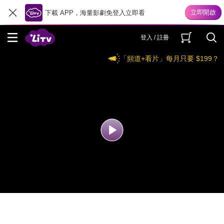
下載 APP，海量影劇免登入立即看
登入 / 註冊
「頻道+看片」每月只要 $199？