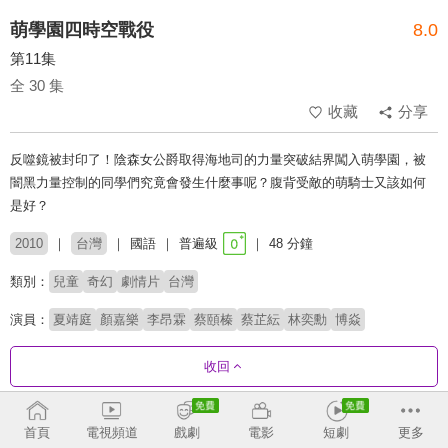
萌學園四時空戰役
8.0
第11集
全 30 集
收藏
分享
反噬鏡被封印了！陰森女公爵取得海地司的力量突破結界闖入萌學園，被
闇黑力量控制的同學們究竟會發生什麼事呢？腹背受敵的萌騎士又該如何
是好？
2010
台灣
國語
普遍級
48 分鐘
類別：
兒童
奇幻
劇情片
台灣
演員：
夏靖庭
顏嘉樂
李昂霖
蔡頤榛
蔡芷紜
林奕勳
博焱
收回
劇集列表
正序
收合
首頁
電視頻道
戲劇
電影
短劇
更多