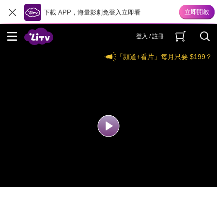
下載 APP，海量影劇免登入立即看
登入 / 註冊
「頻道+看片」每月只要 $199？