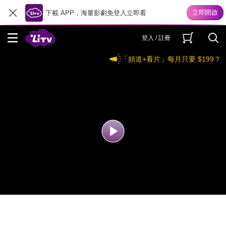
下載 APP，海量影劇免登入立即看
登入 / 註冊
「頻道+看片」每月只要 $199？