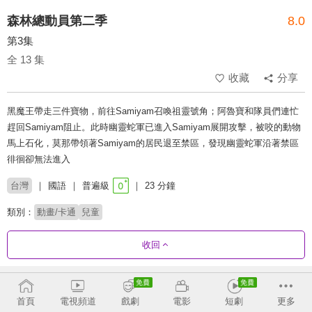
森林總動員第二季
8.0
第3集
全 13 集
收藏
分享
黑魔王帶走三件寶物，前往Samiyam召喚祖靈號角；阿魯寶和隊員們連忙
趕回Samiyam阻止。此時幽靈蛇軍已進入Samiyam展開攻擊，被咬的動物
馬上石化，莫那帶領著Samiyam的居民退至禁區，發現幽靈蛇軍沿著禁區
徘徊卻無法進入
台灣
國語
普遍級
23 分鐘
類別：
動畫/卡通
兒童
收回
劇集列表
正序
首頁
電視頻道
戲劇
電影
短劇
更多