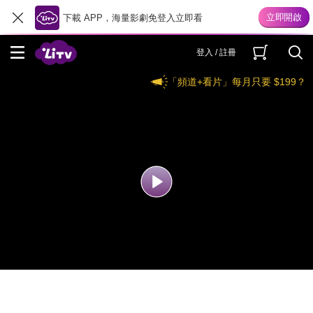
下載 APP，海量影劇免登入立即看
登入 / 註冊
「頻道+看片」每月只要 $199？