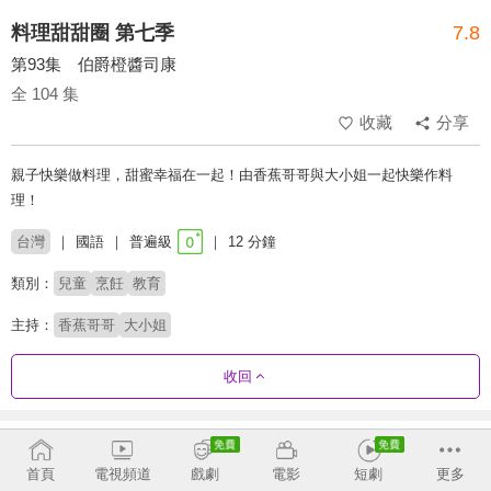
料理甜甜圈 第七季
7.8
第93集 伯爵橙醬司康
全 104 集
收藏
分享
親子快樂做料理，甜蜜幸福在一起！由香蕉哥哥與大小姐一起快樂作料
理！
台灣
國語
普遍級
12 分鐘
類別：
兒童
烹飪
教育
主持：
香蕉哥哥
大小姐
收回
劇集列表
正序
首頁
電視頻道
戲劇
電影
短劇
更多
第6季
第7季