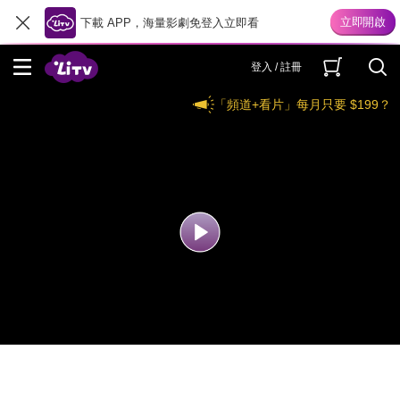
下載 APP，海量影劇免登入立即看
登入 / 註冊
「頻道+看片」每月只要 $199？