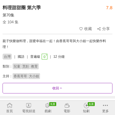
料理甜甜圈 第六季
7.8
第70集
全 104 集
收藏
分享
親子快樂做料理，甜蜜幸福在一起！由香蕉哥哥與大小姐一起快樂作料
理！
台灣
國語
普遍級
12 分鐘
類別：
兒童
烹飪
教育
主持：
香蕉哥哥
大小姐
收回
劇集列表
正序
首頁
電視頻道
戲劇
電影
短劇
更多
第6季
第7季