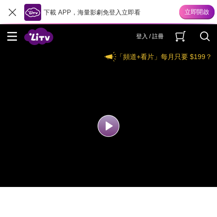
下載 APP，海量影劇免登入立即看
登入 / 註冊
「頻道+看片」每月只要 $199？