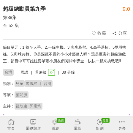
超級總動員第九季
9.0
第38集
全 52 集
收藏
分享
節目單元：1.筷至人手。2.一線生機。3.步步為營。4.高手過招。5屁股搖
搖。6.與球共舞。你是深藏不露的小小才藝達人嗎？還是厲害的超級遊戲
王，節目中哥哥姐姐要帶著小朋友們闖關拿獎金，快快一起來挑戰吧!!
台灣
國語
普遍級
38 分鐘
類別：
兒童
遊戲節目
台灣
導演：
葉閎源
主持：
鍾欣凌
郭彥均
收回
首頁
電視頻道
戲劇
電影
短劇
更多