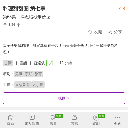
料理甜甜圈 第七季
7.8
第65集 洋蔥培根米沙拉
全 104 集
收藏
分享
親子快樂做料理，甜蜜幸福在一起！由香蕉哥哥與大小姐一起快樂作料
理！
台灣
國語
普遍級
12 分鐘
類別：
兒童
烹飪
教育
主持：
香蕉哥哥
大小姐
收回
劇集列表
正序
首頁
電視頻道
戲劇
電影
短劇
更多
第6季
第7季