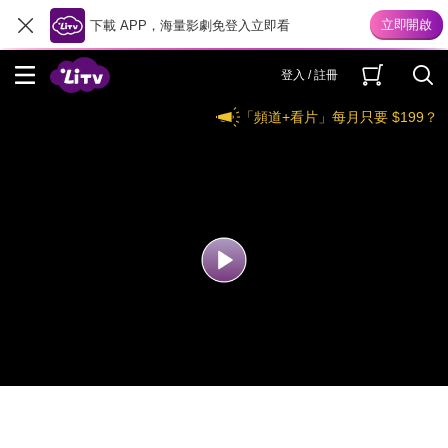
下載 APP，海量影劇免登入立即看
登入 / 註冊
「頻道+看片」每月只要 $199？