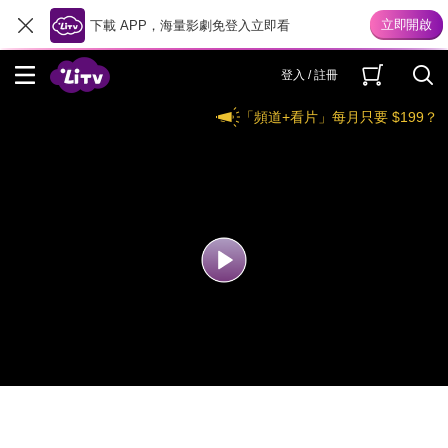
下載 APP，海量影劇免登入立即看
登入 / 註冊
「頻道+看片」每月只要 $199？