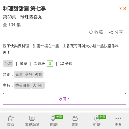
料理甜甜圈 第七季
7.8
第38集 珍珠四喜丸
全 104 集
收藏
分享
親子快樂做料理，甜蜜幸福在一起！由香蕉哥哥與大小姐一起快樂作料
理！
台灣
國語
普遍級
12 分鐘
類別：
兒童
烹飪
教育
主持：
香蕉哥哥
大小姐
收回
劇集列表
正序
首頁
電視頻道
戲劇
電影
短劇
更多
第6季
第7季