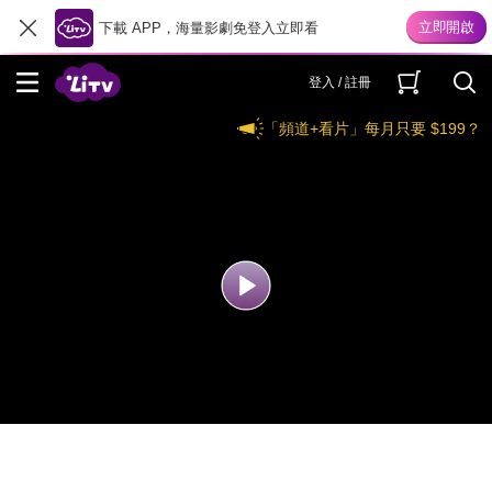
下載 APP，海量影劇免登入立即看
登入 / 註冊
「頻道+看片」每月只要 $199？