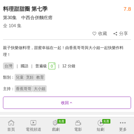
料理甜甜圈 第七季
7.8
第30集 中西合併麵疙瘩
全 104 集
收藏
分享
親子快樂做料理，甜蜜幸福在一起！由香蕉哥哥與大小姐一起快樂作料
理！
台灣
國語
普遍級
12 分鐘
類別：
兒童
烹飪
教育
主持：
香蕉哥哥
大小姐
收回
劇集列表
正序
首頁
電視頻道
戲劇
電影
短劇
更多
第6季
第7季