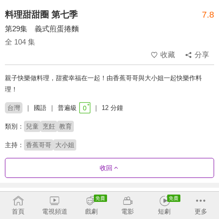
料理甜甜圈 第七季
7.8
第29集 義式煎蛋捲麵
全 104 集
收藏
分享
親子快樂做料理，甜蜜幸福在一起！由香蕉哥哥與大小姐一起快樂作料
理！
台灣
國語
普遍級
12 分鐘
類別：
兒童
烹飪
教育
主持：
香蕉哥哥
大小姐
收回
劇集列表
正序
首頁
電視頻道
戲劇
電影
短劇
更多
第6季
第7季