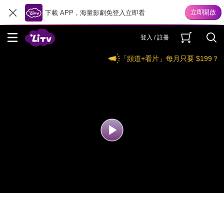
下載 APP，海量影劇免登入立即看
登入 / 註冊
「頻道+看片」每月只要 $199？