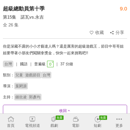
超級總動員第十季
9.0
第15集 諾瓦vs.永吉
全 26 集
收藏
分享
你是深藏不露的小小才藝達人嗎？還是厲害的超級遊戲王，節目中哥哥姐
姐要帶著小朋友們闖關拿獎金，快快一起來挑戰吧!!
台灣
國語
普遍級
37 分鐘
類別：
兒童
遊戲節目
台灣
導演：
葉閎源
主持：
鍾欣凌
郭彥均
收回
首頁
電視頻道
戲劇
電影
短劇
更多
劇集列表
正序
收合