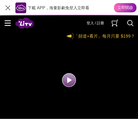
下載 APP，海量影劇免登入立即看
登入 / 註冊
「頻道+看片」每月只要 $199？