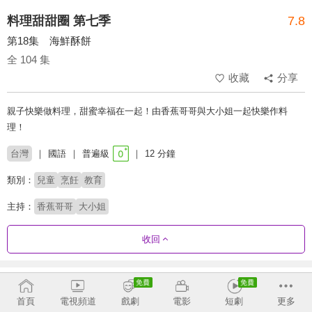
料理甜甜圈 第七季
7.8
第18集 海鮮酥餅
全 104 集
收藏
分享
親子快樂做料理，甜蜜幸福在一起！由香蕉哥哥與大小姐一起快樂作料
理！
台灣
國語
普遍級
12 分鐘
類別：
兒童
烹飪
教育
主持：
香蕉哥哥
大小姐
收回
劇集列表
正序
首頁
電視頻道
戲劇
電影
短劇
更多
第6季
第7季