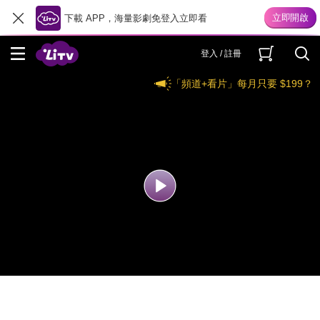
下載 APP，海量影劇免登入立即看
登入 / 註冊
「頻道+看片」每月只要 $199？