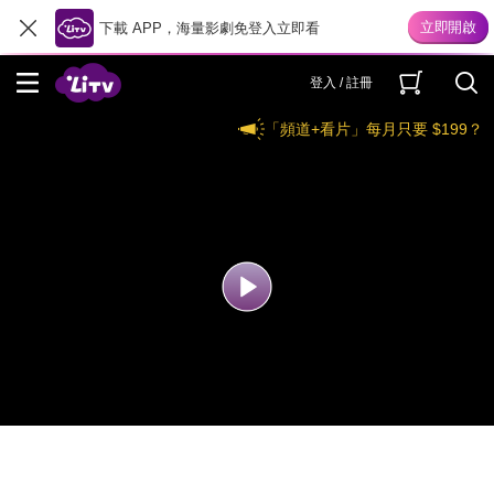
下載 APP，海量影劇免登入立即看
登入 / 註冊
「頻道+看片」每月只要 $199？