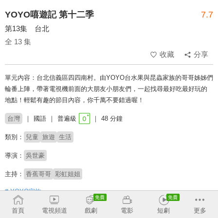
YOYO嘻遊記 第十二季
7.7
第13集 台北
全 13 集
收藏
分享
單元內容：台北信義區四四南村。由YOYO台水果與昆蟲家族的哥哥姊姊們
輪番上陣，帶著電視機前面的大朋友小朋友們，一起找尋最好吃最好玩的
地點！輕鬆有趣的節目內容，你千萬不要錯過喔！
台灣
國語
普遍級
48 分鐘
類別：
兒童
旅遊
生活
導演：
吳世豪
主持：
香蕉哥哥
彩虹姐姐
# YOYO家族
首頁
電視頻道
戲劇
電影
短劇
更多
收回