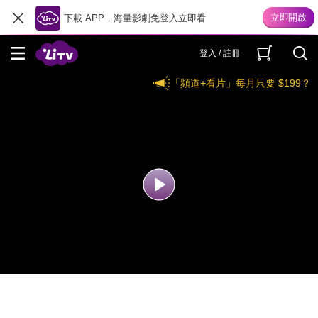
下載 APP，海量影劇免登入立即看
登入 / 註冊
「頻道+看片」每月只要 $199？