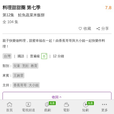
料理甜甜圈 第七季
7.8
第12集 鮭魚蔬菜米飯餅
全 104 集
收藏
分享
親子快樂做料理，甜蜜幸福在一起！由香蕉哥哥與大小姐一起快樂作料
理！
台灣
國語
普遍級
12 分鐘
類別：
兒童
烹飪
教育
來賓：
王婉霏
主持：
香蕉哥哥
大小姐
收回
首頁
電視頻道
戲劇
電影
短劇
更多
劇集列表
正序