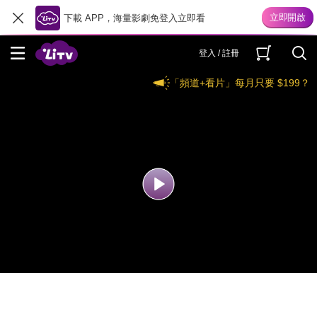
下載 APP，海量影劇免登入立即看
登入 / 註冊
「頻道+看片」每月只要 $199？