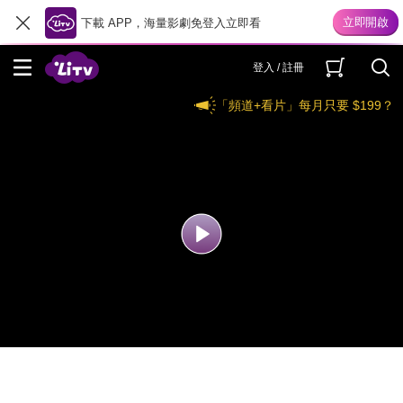
下載 APP，海量影劇免登入立即看
登入 / 註冊
「頻道+看片」每月只要 $199？