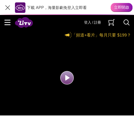
下載 APP，海量影劇免登入立即看
登入 / 註冊
「頻道+看片」每月只要 $199？