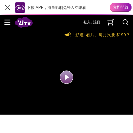
下載 APP，海量影劇免登入立即看
登入 / 註冊
「頻道+看片」每月只要 $199？