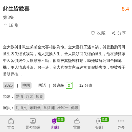
此生皆歡喜
8.4
第8集
全 18 集
收藏
分享
金大歡與非親生弟弟金大喜相依為命。金大喜打工遇車禍，與雙胞胎哥哥
童生因失憶被誤認，兩人交換人生。金大歡領回失憶的童生，他在清貧家
中因習慣與金大歡摩擦不斷，卻漸被其堅韌打動，助她破解公司合同危
機，兩人情感升溫。另一邊，金大喜在童家沉迷富貴假扮失憶，卻被養子
常明操控...
2025
中國
國語
普遍級
12 分鐘
類別：
愛情
時裝
短劇
演員：
胡博文
宋昭藝
童懷洲
杜容一
蘇晨
導演：
李永勤
首頁
電視頻道
戲劇
電影
短劇
更多
# 身分交換
# 姊弟戀
# 短劇推薦
# 熱門短劇
# 免費短劇