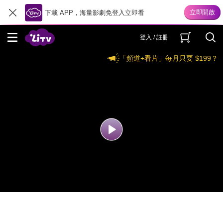
下載 APP，海量影劇免登入立即看
登入 / 註冊
「頻道+看片」每月只要 $199？