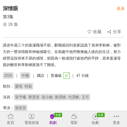
深情眼
8.6
第3集
全 26 集
收藏
分享
講述年過三十的葉濛職場不順，辭職後回到老家認識了弟弟李靳嶼，被對
方的一雙深情眼和神秘感吸引。在相處中他們漸漸融入彼此的生活，努力
經營這段得來不易的感情，卻因為一枚戒指打破他們的平靜，原來葉濛母
親的離世和李靳嶼家脫不了關係。
2025
中國
國語
普遍級
47 分鐘
類別：
愛情
時裝
演員：
張予曦
畢雯珺
張小婉
劉潤南
代雲帆
王可
導演：
張笑安
原著：
耳冬兔子《深情眼》
首頁
電視頻道
戲劇
電影
短劇
更多