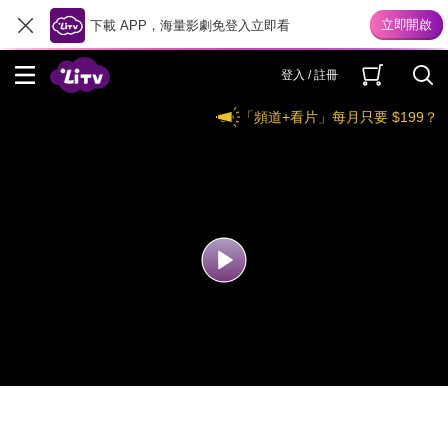
下載 APP，海量影劇免登入立即看
登入 / 註冊
「頻道+看片」每月只要 $199？