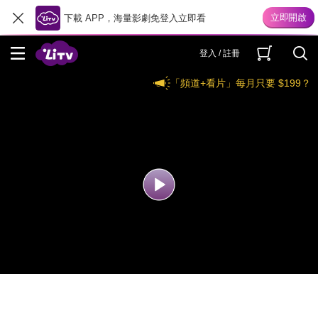
下載 APP，海量影劇免登入立即看
登入 / 註冊
「頻道+看片」每月只要 $199？