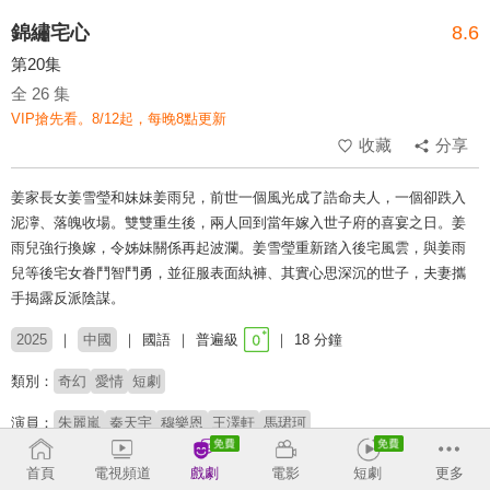
錦繡宅心
8.6
第20集
全 26 集
VIP搶先看。8/12起，每晚8點更新
收藏
分享
姜家長女姜雪瑩和妹妹姜雨兒，前世一個風光成了誥命夫人，一個卻跌入
泥濘、落魄收場。雙雙重生後，兩人回到當年嫁入世子府的喜宴之日。姜
雨兒強行換嫁，令姊妹關係再起波瀾。姜雪瑩重新踏入後宅風雲，與姜雨
兒等後宅女眷鬥智鬥勇，並征服表面紈褲、其實心思深沉的世子，夫妻攜
手揭露反派陰謀。
2025
中國
國語
普遍級
18 分鐘
類別：
奇幻
愛情
短劇
演員：
朱麗嵐
秦天宇
穆樂恩
王澤軒
馬珺珂
# 重生
# 宅鬥
# 短劇推薦
# 熱門短劇
# 免費短劇
首頁
電視頻道
戲劇
電影
短劇
更多