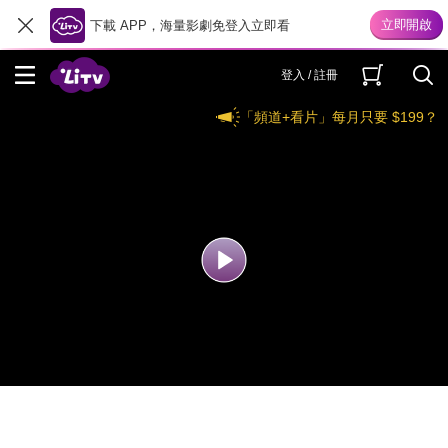
下載 APP，海量影劇免登入立即看
登入 / 註冊
「頻道+看片」每月只要 $199？