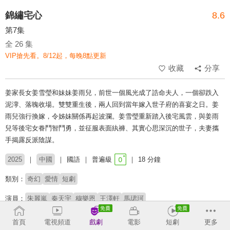
錦繡宅心
8.6
第7集
全 26 集
VIP搶先看。8/12起，每晚8點更新
收藏
分享
姜家長女姜雪瑩和妹妹姜雨兒，前世一個風光成了誥命夫人，一個卻跌入
泥濘、落魄收場。雙雙重生後，兩人回到當年嫁入世子府的喜宴之日。姜
雨兒強行換嫁，令姊妹關係再起波瀾。姜雪瑩重新踏入後宅風雲，與姜雨
兒等後宅女眷鬥智鬥勇，並征服表面紈褲、其實心思深沉的世子，夫妻攜
手揭露反派陰謀。
2025
中國
國語
普遍級
18 分鐘
類別：
奇幻
愛情
短劇
演員：
朱麗嵐
秦天宇
穆樂恩
王澤軒
馬珺珂
# 重生
# 宅鬥
# 短劇推薦
# 熱門短劇
# 免費短劇
首頁
電視頻道
戲劇
電影
短劇
更多