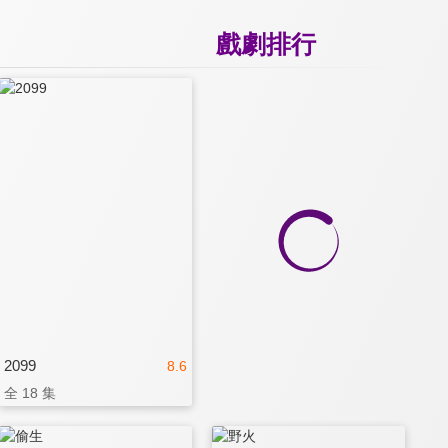
戲劇排行
2099
8.6
全 18 集