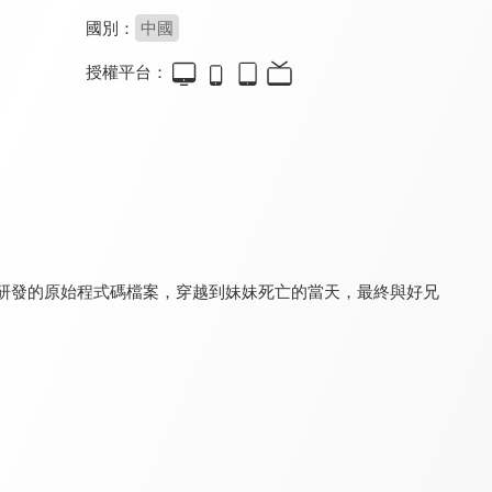
國別：
中國
授權平台：
朱雀堂
千金不換
你完美，我隨意
8.4
8.4
8.0
全 30 集
全 20 集
全 14 集
己研發的原始程式碼檔案，穿越到妹妹死亡的當天，最終與好兄
偷生
野火
她的軌跡
8.2
8.4
8.4
全 24 集
全 24 集
全 31 集