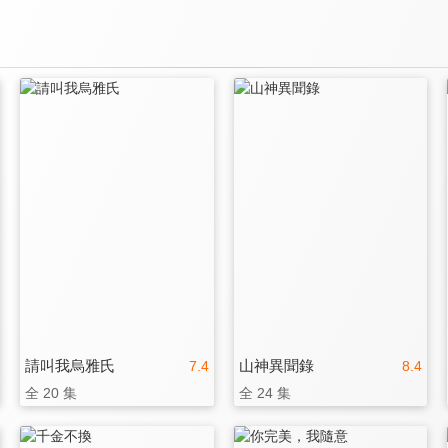
請叫我烏雅氏
山神異聞錄
7.4
8.4
全 20 集
全 24 集