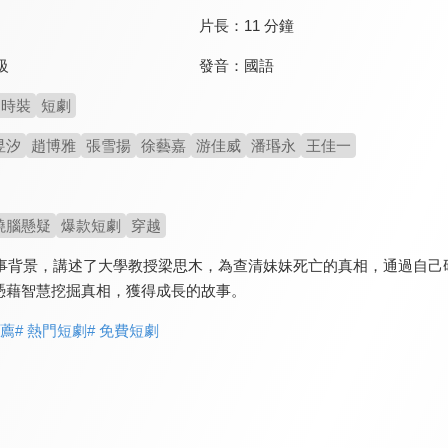
片長：
11 分鐘
發音：
國語
級
時裝
短劇
昱汐
趙博雅
張雪揚
徐藝嘉
游佳威
潘瑉永
王佳一
燒腦懸疑
爆款短劇
穿越
為故事背景，講述了大學教授梁思木，為查清妹妹死亡的真相，通過自
憑藉智慧挖掘真相，獲得成長的故事。
推薦
# 熱門短劇
# 免費短劇