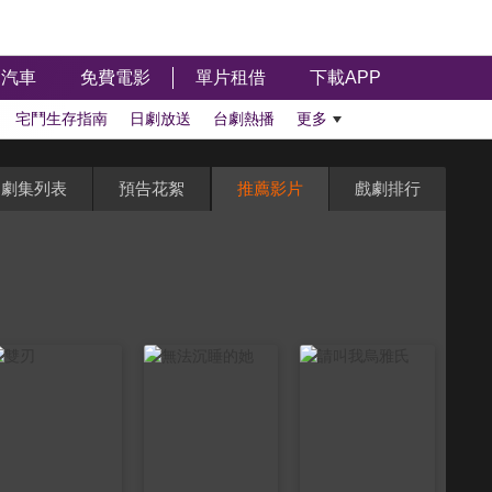
汽車
免費電影
單片租借
下載APP
宅鬥生存指南
日劇放送
台劇熱播
更多
劇集列表
預告花絮
推薦影片
戲劇排行