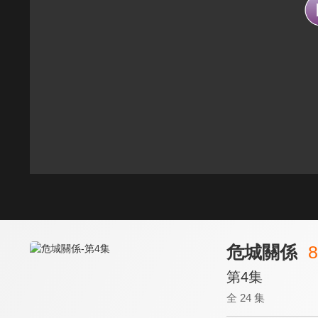
危城關係
8
第4集
全 24 集