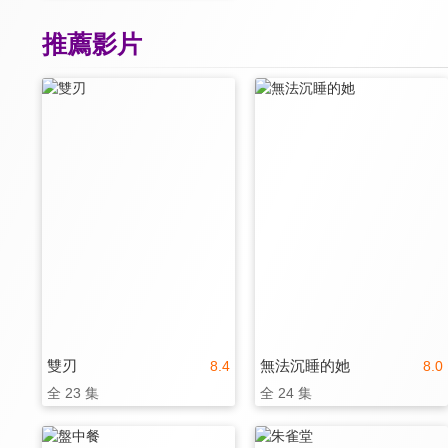
推薦影片
雙刃
無法沉睡的她
8.4
8.0
全 23 集
全 24 集