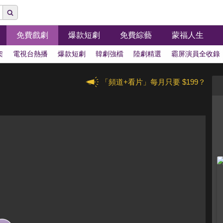
免費戲劇
爆款短劇
免費綜藝
蒙福人生
架
電視台熱播
爆款短劇
韓劇強檔
陸劇精選
霸屏演員全收錄
「頻道+看片」每月只要 $199？