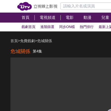
首頁
電視頻道
電影
動漫
兒童
戲劇首頁
進階篩選
同步ON檔
熱門排行
最新上
首頁
>
免費戲劇
>
危城關係
危城關係
第4集