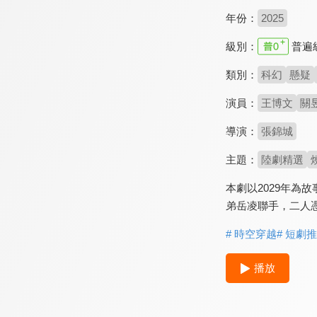
年份：
2025
級別：
普遍
類別：
科幻
懸疑
演員：
王博文
關
導演：
張錦城
主題：
陸劇精選
本劇以2029年
弟岳凌聯手，二人
# 時空穿越
# 短劇
播放