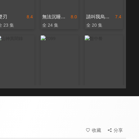
雙刃
無法沉睡的她
請叫我烏雅氏
8.4
8.0
7.4
全 23 集
全 24 集
全 20 集
山神異聞錄
2099
盤中餐
8.4
8.6
8.0
全 24 集
全 18 集
全 58 集
收藏
分享