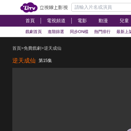
首頁
電視頻道
電影
動漫
兒童
戲劇首頁
進階篩選
同步ON檔
熱門排行
最新上
首頁
>
免費戲劇
>
逆天成仙
逆天成仙
第15集