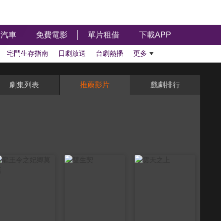
汽車
免費電影
單片租借
下載APP
宅鬥生存指南
日劇放送
台劇熱播
更多
劇集列表
推薦影片
戲劇排行