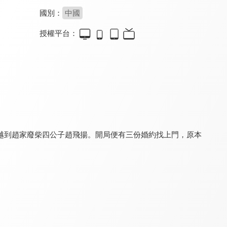
國別：
中國
授權平台：
三嫁魔君
照鏡辭
鸞鳳知若錄
8.4
8.6
8.0
全 22 集
全 22 集
全 20 集
越到趙家廢柴四公子趙飛揚。開局便有三份婚約找上門，原本
以下犯上
仿妝
進階的王妃
8.4
8.4
8.4
全 26 集
全 34 集
全 22 集