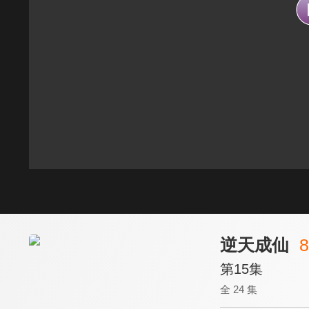
逆天成仙
8
第15集
全 24 集