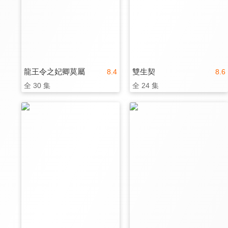
龍王令之妃卿莫屬
雙生契
8.4
8.6
全 30 集
全 24 集