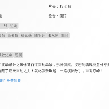
片長：
13 分鐘
發音：
國語
級
古裝
短劇
慕顏
高曼爾
楊紫藝
陳羽翎
張永博
郝韻
爆款短劇
逆襲
在渡劫飛升之際慘遭百道雷劫轟殺，形神俱滅。沒想到魂魄竟意外穿
覺醒了逆天雷劫之力！就此強勢崛起，一路橫掃敵手，重返巔峰！
短劇
# 免費短劇