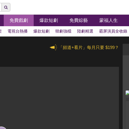
免費戲劇
爆款短劇
免費綜藝
蒙福人生
架
電視台熱播
爆款短劇
韓劇強檔
陸劇精選
霸屏演員全收錄
「頻道+看片」每月只要 $199？