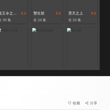
龍王令之妃卿莫屬
雙生契
雲天之上
8.4
8.6
8.6
全 30 集
全 24 集
全 24 集
朝陽之於夜
再見君如故
奪天闕
8.6
8.4
8.4
全 24 集
全 22 集
全 20 集
收藏
分享