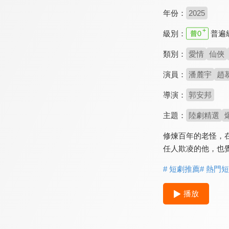
年份：
2025
級別：
普遍
類別：
愛情
仙俠
演員：
潘麓宇
趙
導演：
郭安邦
主題：
陸劇精選
修煉百年的老怪，
任人欺凌的他，也
# 短劇推薦
# 熱門
播放