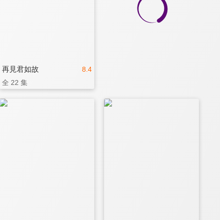
再見君如故
8.4
全 22 集