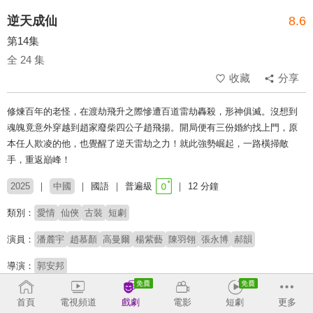
逆天成仙
8.6
第14集
全 24 集
收藏
分享
修煉百年的老怪，在渡劫飛升之際慘遭百道雷劫轟殺，形神俱滅。沒想到
魂魄竟意外穿越到趙家廢柴四公子趙飛揚。開局便有三份婚約找上門，原
本任人欺凌的他，也覺醒了逆天雷劫之力！就此強勢崛起，一路橫掃敵
手，重返巔峰！
2025
中國
國語
普遍級
12 分鐘
類別：
愛情
仙俠
古裝
短劇
演員：
潘麓宇
趙慕顏
高曼爾
楊紫藝
陳羽翎
張永博
郝韻
導演：
郭安邦
# 短劇推薦
# 熱門短劇
# 免費短劇
首頁
電視頻道
戲劇
電影
短劇
更多