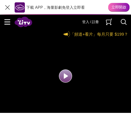
下載 APP，海量影劇免登入立即看
登入 / 註冊
「頻道+看片」每月只要 $199？