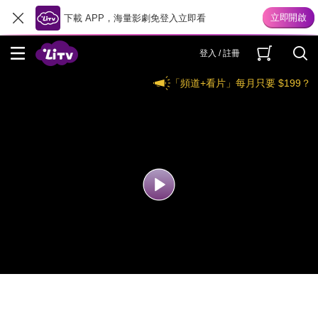
下載 APP，海量影劇免登入立即看
登入 / 註冊
「頻道+看片」每月只要 $199？