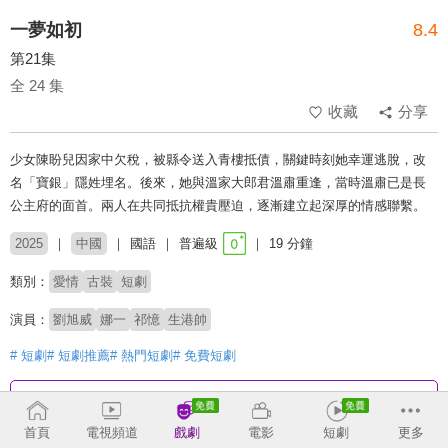
一夢如初
8.4
第21集
全 24 集
收藏
分享
少女陳盼兒因家中欠稅，被縣令送入青樓抵債，關鍵時刻她幸運逃脫，改
名「寶銀」隱姓埋名。後來，她與溫家大郎君溫肅重逢，當時溫肅已是長
公主府的面首。兩人在共同抵抗權貴壓迫，逐漸建立起深厚的情感聯繫。
2025
中國
國語
普遍級
19 分鐘
類別：
愛情
古裝
短劇
演員：
劉旭威
娜一
祁憶
生港帥
# 短劇
# 短劇推薦
# 熱門短劇
# 免費短劇
收回
首頁
電視頻道
戲劇
電影
短劇
更多