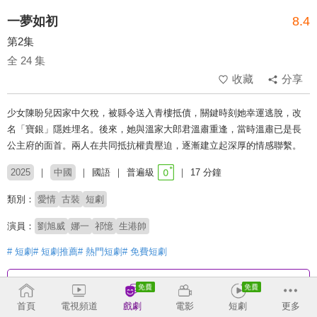
一夢如初
8.4
第2集
全 24 集
收藏
分享
少女陳盼兒因家中欠稅，被縣令送入青樓抵債，關鍵時刻她幸運逃脫，改
名「寶銀」隱姓埋名。後來，她與溫家大郎君溫肅重逢，當時溫肅已是長
公主府的面首。兩人在共同抵抗權貴壓迫，逐漸建立起深厚的情感聯繫。
2025
中國
國語
普遍級
17 分鐘
類別：
愛情
古裝
短劇
演員：
劉旭威
娜一
祁憶
生港帥
# 短劇
# 短劇推薦
# 熱門短劇
# 免費短劇
收回
首頁
電視頻道
戲劇
電影
短劇
更多