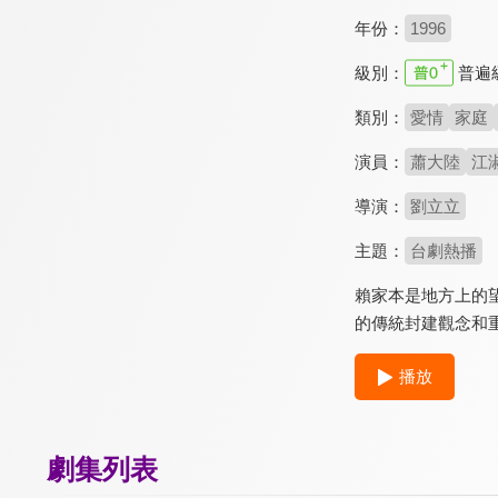
年份：
1996
級別：
普遍
類別：
愛情
家庭
演員：
蕭大陸
江
導演：
劉立立
主題：
台劇熱播
賴家本是地方上的
的傳統封建觀念和
播放
劇集列表