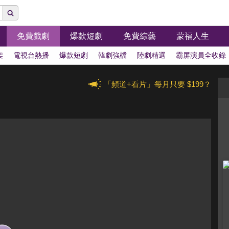
免費戲劇
爆款短劇
免費綜藝
蒙福人生
架
電視台熱播
爆款短劇
韓劇強檔
陸劇精選
霸屏演員全收錄
「頻道+看片」每月只要 $199？