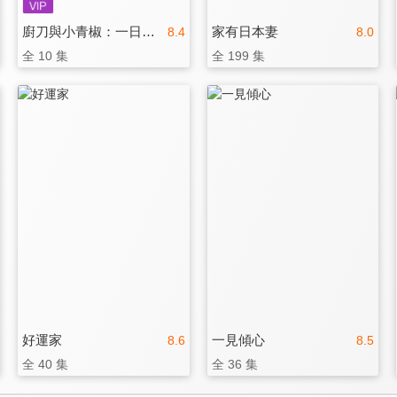
廚刀與小青椒：一日料理帖 第2季
家有日本妻
8.4
8.0
全 10 集
全 199 集
好運家
一見傾心
8.6
8.5
全 40 集
全 36 集