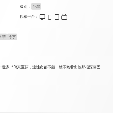
國別：
台灣
授權平台：
桂花釀
好運家
一見傾心
8.0
8.6
8.5
全 1 集
全 40 集
全 36 集
永華
徐亨
一世家〞傳家匾額，連性命都不顧．就不難看出他那根深蒂固
。
奔跑吧薔薇
守著陽光守著你
黃金稻浪
8.4
6.8
8.1
全 123 集
全 30 集
全 20 集