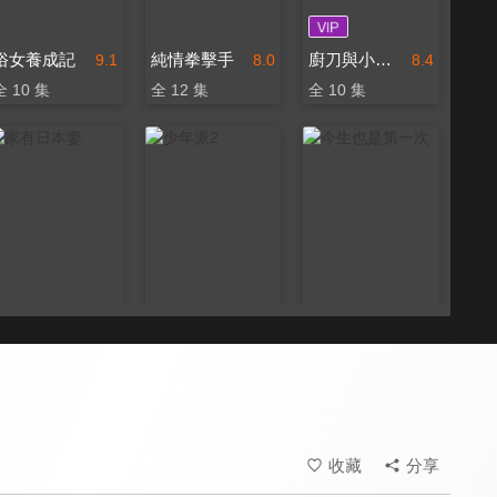
俗女養成記
純情拳擊手
廚刀與小青椒：一日料理帖 第2季
9.1
8.0
8.4
全 10 集
全 12 集
全 10 集
家有日本妻
少年派2
今生也是第一次
8.0
7.8
8.2
全 199 集
全 40 集
全 14 集
收藏
分享