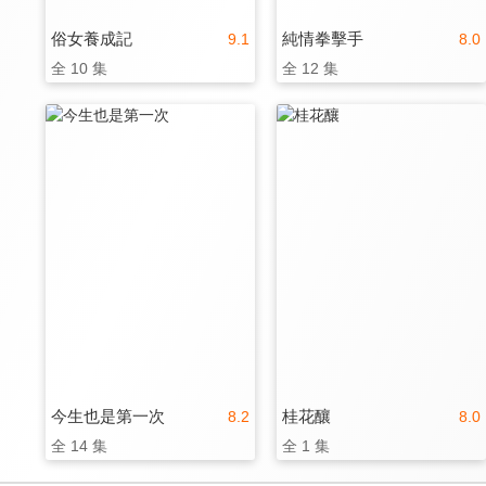
俗女養成記
純情拳擊手
9.1
8.0
全 10 集
全 12 集
今生也是第一次
桂花釀
8.2
8.0
全 14 集
全 1 集