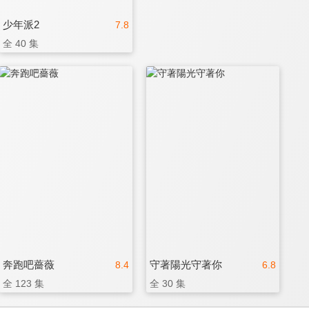
少年派2
7.8
全 40 集
奔跑吧薔薇
守著陽光守著你
8.4
6.8
全 123 集
全 30 集