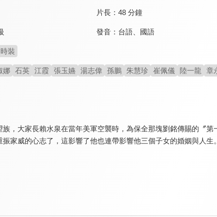
片長：
48 分鐘
發音：
台語
、
國語
級
時裝
淑娜
石英
江霞
張玉嬿
湯志偉
孫鵬
朱慧珍
崔佩儀
陸一龍
章
望族，大家長賴水泉在當年美軍空襲時，為保全那塊劉銘傳賜的〞第
重振家威的心志了，這影響了他也連帶影響他三個子女的婚姻與人生