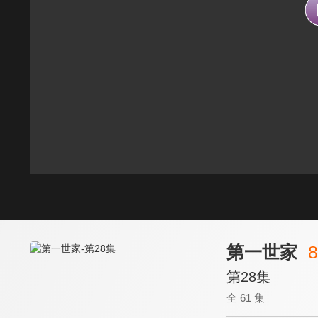
第一世家
8
第28集
全 61 集