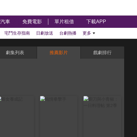
汽車
免費電影
單片租借
下載APP
宅鬥生存指南
日劇放送
台劇熱播
更多
劇集列表
推薦影片
戲劇排行