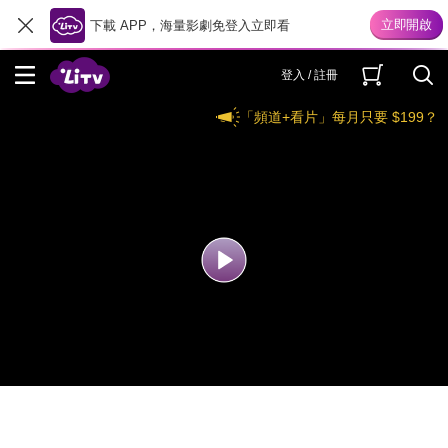
下載 APP，海量影劇免登入立即看
登入 / 註冊
「頻道+看片」每月只要 $199？