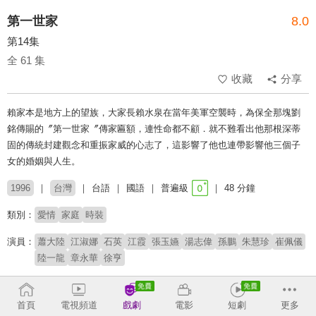
第一世家
8.0
第14集
全 61 集
收藏
分享
賴家本是地方上的望族，大家長賴水泉在當年美軍空襲時，為保全那塊劉
銘傳賜的〞第一世家〞傳家匾額，連性命都不顧．就不難看出他那根深蒂
固的傳統封建觀念和重振家威的心志了，這影響了他也連帶影響他三個子
女的婚姻與人生。
1996
台灣
台語
國語
普遍級
48 分鐘
類別：
愛情
家庭
時裝
演員：
蕭大陸
江淑娜
石英
江霞
張玉嬿
湯志偉
孫鵬
朱慧珍
崔佩儀
陸一龍
章永華
徐亨
導演：
劉立立
首頁
電視頻道
戲劇
電影
短劇
更多