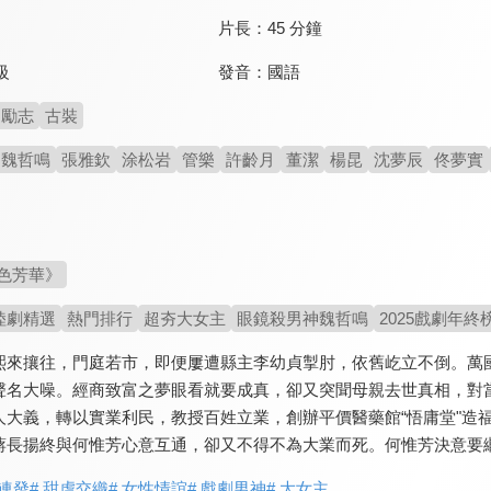
片長：
45 分鐘
發音：
國語
級
勵志
古裝
魏哲鳴
張雅欽
涂松岩
管樂
許齡月
董潔
楊昆
沈夢辰
佟夢實
色芳華》
陸劇精選
熱門排行
超夯大女主
眼鏡殺男神魏哲鳴
2025戲劇年終
熙來攘往，門庭若市，即便屢遭縣主李幼貞掣肘，依舊屹立不倒。萬
聲名大噪。經商致富之夢眼看就要成真，卻又突聞母親去世真相，對
人大義，轉以實業利民，教授百姓立業，創辦平價醫藥館“悟庸堂"造
蔣長揚終與何惟芳心意互通，卻又不得不為大業而死。何惟芳決意要
句連發
# 甜虐交織
# 女性情誼
# 戲劇男神
# 大女主