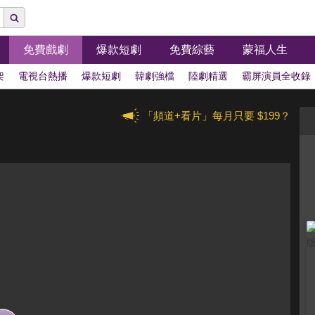
免費戲劇
爆款短劇
免費綜藝
蒙福人生
架
電視台熱播
爆款短劇
韓劇強檔
陸劇精選
霸屏演員全收錄
「頻道+看片」每月只要 $199？