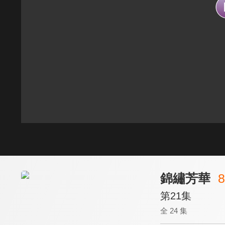
錦繡芳華
8
第21集
全 24 集