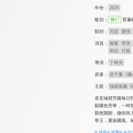
年份：
2025
級別：
普遍
類別：
宮廷
愛情
演員：
楊紫
李現
郭喆
付嘉
導演：
丁梓光
原著：
意千重《國
主題：
強檔推薦
長安城裡芳園每日
顯國色芳華，一時
豁然開朗，徹悟商
寧王，重振國風。
# 成長
# 逆襲
# 金