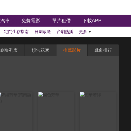
汽車
免費電影
單片租借
下載APP
宅鬥生存指南
日劇放送
台劇熱播
更多
劇集列表
預告花絮
推薦影片
戲劇排行