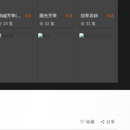
錦繡芳華(閩南語版)
國色芳華
韶華若錦
8.0
8.8
8.8
全 24 集
全 32 集
全 31 集
楚喬傳
權寵
權寵(30分鐘版)
8.9
8.4
8.4
全 58 集
全 24 集
全 12 集
收藏
分享