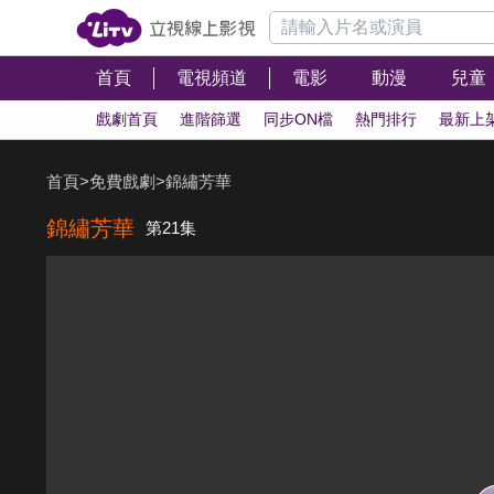
首頁
電視頻道
電影
動漫
兒童
戲劇首頁
進階篩選
同步ON檔
熱門排行
最新上
首頁
>
免費戲劇
>
錦繡芳華
錦繡芳華
第21集