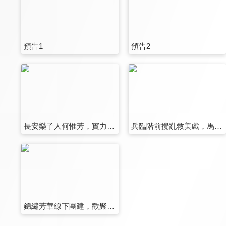
預告1
預告2
長安樂子人何惟芳，實力段子手蔣長揚
兵臨階前攪亂救美戲，馬踏飛燕笑鬧決裂
錦繡芳華線下團建，歡聚一堂喜樂安康