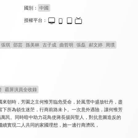
國別：
中國
授權平台：
班淑傳奇
錦月令
青川入夢
8.0
8.6
8.4
全 42 集
全 24 集
全 18 集
張琪
邵芸
孫美林
古子成
曲哲明
張磊
郝文婷
周璞
榜
霸屏演員全收錄
國來朝時，芳園之主何惟芳臨危受命，於風雪中盛放牡丹，盡
滿庭芳
國色芳華(閩南語版)
青衿志
8.6
8.0
8.6
當下所為頓生迷茫，行商前路未卜。一次意外遇險，讓何惟芳
全 16 集
全 32 集
全 24 集
福萬民。同時暗中助力花鳥使蔣長揚與聖人，對抗意圖造反的
繼續實現二人共同的家國理想，她一邊行商濟民，