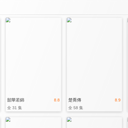
韶華若錦
楚喬傳
8.8
8.9
全 31 集
全 58 集