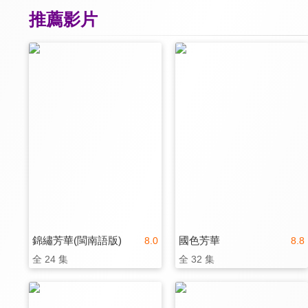
推薦影片
錦繡芳華(閩南語版)
國色芳華
8.0
8.8
全 24 集
全 32 集