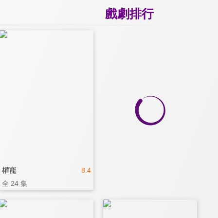
戲劇排行
權寵
8.4
全 24 集