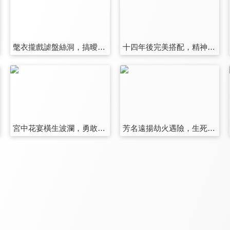
氅衣攏戲謔盤絲洞，搞曖昧拿捏歡笑生
十四年後完美搭配，精神狀態不要太美
宮中花宴橫生波瀾，勇敢狗狗不怕困難
芳名遠揚劫火遇險，生死雙翼浴燼重生