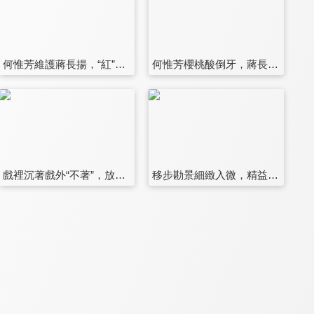
何惟芳維護蔣長揚，“紅”運當頭情投意合
何惟芳櫻桃酸倒牙，蔣長揚心裡樂哈哈
戲裡沉著戲外“不著”，放火也是個技術活
移步勘景細緻入微，精益求精赤誠做劇