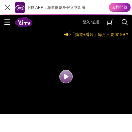
下載 APP，海量影劇免登入立即看
登入 / 註冊
「頻道+看片」每月只要 $199？