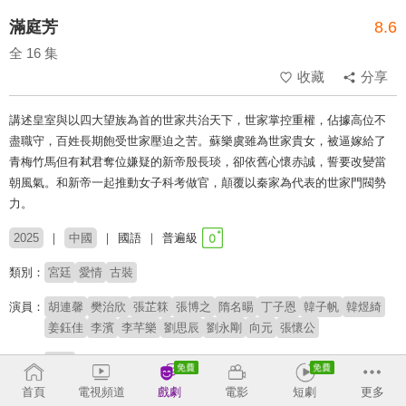
滿庭芳
8.6
全 16 集
收藏
分享
講述皇室與以四大望族為首的世家共治天下，世家掌控重權，佔據高位不
盡職守，百姓長期飽受世家壓迫之苦。蘇樂虞雖為世家貴女，被逼嫁給了
青梅竹馬但有弒君奪位嫌疑的新帝殷長琰，卻依舊心懷赤誠，誓要改變當
朝風氣。和新帝一起推動女子科考做官，顛覆以秦家為代表的世家門閥勢
力。
2025
中國
國語
普遍級
類別：
宮廷
愛情
古裝
演員：
胡連馨
樊治欣
張芷箖
張博之
隋名暘
丁子恩
韓子帆
韓煜綺
姜鈺佳
李濱
李芊樂
劉思辰
劉永剛
向元
張懷公
導演：
西島
首頁
電視頻道
戲劇
電影
短劇
更多
# 宮鬥
# 大女主