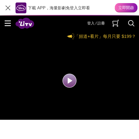
下載 APP，海量影劇免登入立即看
登入 / 註冊
「頻道+看片」每月只要 $199？