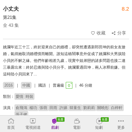
小丈夫
8.2
第21集
全 43 集
收藏
分享
姚瀾年近三十三，終於迎來自己的婚禮，卻突然遭遇新郎田坤的前女友搶
婚，氣得她取消婚禮憤而離開。誰知這樁鬧事意外促成了姚瀾和大男孩陸
小貝的不解之緣。他們年齡相差九歲，現實中姐弟戀的諸多問題也接二連
三暴露出來：終於忍痛與陸小貝分手。姚瀾重遇田坤，兩人冰釋前嫌。但
這時陸小貝回來了...
2016
中國
國語
普遍級
46 分鐘
類別：
愛情
時裝
演員：
俞飛鴻
楊玏
張萌
田雨
許娣
韓童生
劉莉莉
關曉彤
白梓軒
張子健
導演：
姚曉峰
首頁
電視頻道
戲劇
電影
短劇
更多