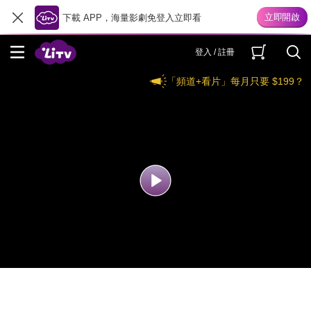
下載 APP，海量影劇免登入立即看
登入 / 註冊
「頻道+看片」每月只要 $199？