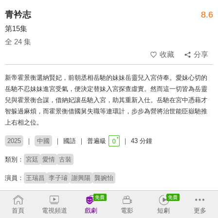
青衿志
8.6
第15集
全 24 集
收藏
分享
新帝霍景衡選納賢妃，前朝丞相岳馳的妹妹岳靈兒入宮侍奉。愛妹心切的
岳馳不忍妹妹進宮受氣，便決定替妹入宮探查虛實。然而這一切皆為岳靈
兒與霍景衡合謀，借納妃讓岳馳入宮，助其重新入仕。岳馳在宮中憑藉才
智躲過麻煩，而霍景衡借國舅失職等連環計，步步為營將治世能臣嶽馳推
上右相之位。
2025
中國
國語
普遍級
43 分鐘
類別：
宮廷
愛情
古裝
演員：
王瑞昌
李子璿
謝興陽
龔婉怡
導演：
王凱
首頁
電視頻道
戲劇
電影
短劇
更多
# 男扮女裝