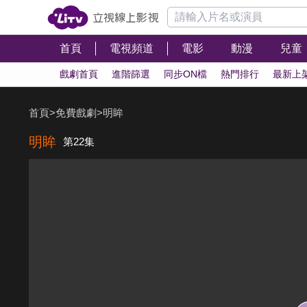
首頁
電視頻道
電影
動漫
兒童
戲劇首頁
進階篩選
同步ON檔
熱門排行
最新上
首頁
>
免費戲劇
>
明眸
明眸
第22集