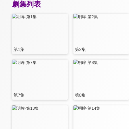
劇集列表
第1集
第2集
第7集
第8集