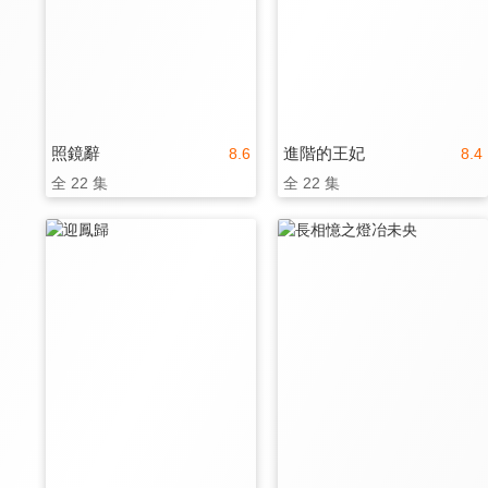
照鏡辭
進階的王妃
8.6
8.4
全 22 集
全 22 集