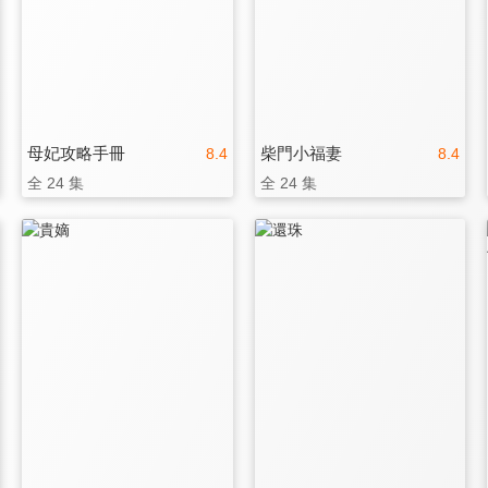
母妃攻略手冊
柴門小福妻
8.4
8.4
全 24 集
全 24 集