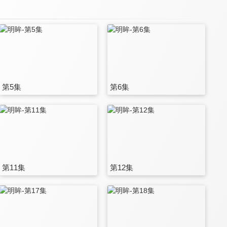
第5集
第6集
第11集
第12集