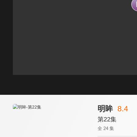
明眸
8.4
第22集
全 24 集