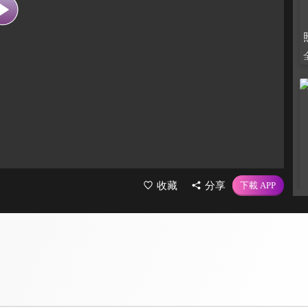
收藏
分享