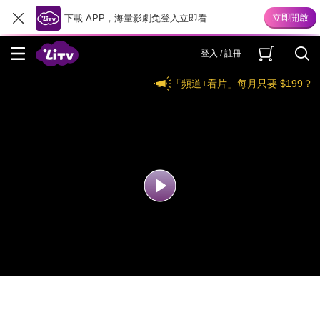
下載 APP，海量影劇免登入立即看
登入 / 註冊
「頻道+看片」每月只要 $199？