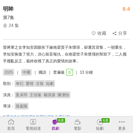
明眸
8.4
第7集
全 24 集
收藏
分享
晉將軍之女李知安因眼疾下嫁南梁質子朱懷琛，卻遭其背叛，一朝重生，
李知安恢復了視力，決心裝盲報仇，在南梁世子朱懷瑾的幫助下，二人攜
手撥亂反正，最終收穫了真正的愛情的故事。
2025
中國
國語
普遍級
13 分鐘
類別：
奇幻
愛情
古裝
短劇
演員：
姜貞羽
王佳璇
楊淇源
陳潔怡
導演：
孫嘉陽
# 重生
# 短劇推薦
# 熱門短劇
# 免費短劇
首頁
電視頻道
戲劇
電影
短劇
更多
收回