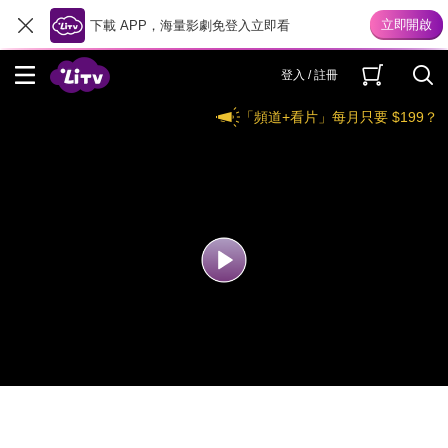
下載 APP，海量影劇免登入立即看
登入 / 註冊
「頻道+看片」每月只要 $199？