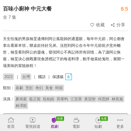
百味小廚神 中元大餐
8.5
全 7 集
收藏
分享
天生怕鬼的男孩翰旻遺傳到阿公孤龍師的通靈眼，每年中元節，阿公都會
拿出看家本領，辦桌款待好兄弟。沒想到阿公在今年中元節前夕意外離
世，翰旻看到阿公的靈魂，發現阿公不再記得所有回憶，為了讓阿公恢
復，翰旻決心挑戰重現食譜裡記下的每道料理，動手做菜給鬼吃，展開一
場美味的冒險旅程！
2023
台灣
國語
保護級
類別：
喜劇
烹飪
奇幻
美食
時裝
演員：
夏靖庭
藍正龍
阮柏皓
郭葦昀
江宜蓉
黃冠智
何思靜
林奕嵐
林澤凱
收回
首頁
電視頻道
戲劇
電影
短劇
更多