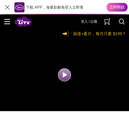
下載 APP，海量影劇免登入立即看
登入 / 註冊
「頻道+看片」每月只要 $199？