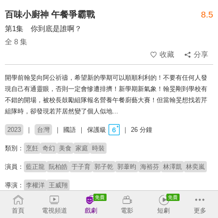
百味小廚神 午餐爭霸戰
8.5
第1集 你到底是誰啊？
全 8 集
收藏
分享
開學前翰旻向阿公祈禱，希望新的學期可以順順利利的！不要有任何人發
現自己有通靈眼，否則一定會慘遭排擠！新學期新氣象！翰旻剛到學校有
不錯的開場，被校長鼓勵組隊報名營養午餐廚藝大賽！但當翰旻想找若芹
組隊時，卻發現若芹居然變了個人似地...
2023
台灣
國語
保護級
26 分鐘
類別：
烹飪
奇幻
美食
家庭
時裝
演員：
藍正龍
阮柏皓
于子育
郭子乾
郭葦昀
海裕芬
林澤凱
林奕嵐
導演：
李權洋
王威翔
收回
首頁
電視頻道
戲劇
電影
短劇
更多