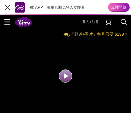
下載 APP，海量影劇免登入立即看
登入 / 註冊
「頻道+看片」每月只要 $199？