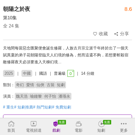
朝陽之於夜
8.6
第10集
全 24 集
收藏
分享
天地間每當惡念匯聚便會誕生修羅，人族古月宗立派千年終於出了一個天
賦異稟的弟子花朝陽登臨天人幻境的修為，然而這還不夠，若想要斬殺宿
敵修羅夜天必須要進入天梯幻境...
2025
中國
國語
普遍級
14 分鐘
類別：
奇幻
愛情
仙俠
古裝
短劇
演員：
魏天浩
喻鐘黎
何子怡
潘瑉永
# 重生
# 短劇推薦
# 熱門短劇
# 免費短劇
收回
首頁
電視頻道
戲劇
電影
短劇
更多